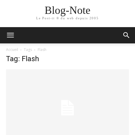
Blog-Note
Le Post-it ® du web depuis 2005
Accueil
Tags
Flash
Tag: Flash