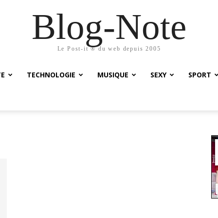
Blog-Note
Le Post-it ® du web depuis 2005
TE
TECHNOLOGIE
MUSIQUE
SEXY
SPORT