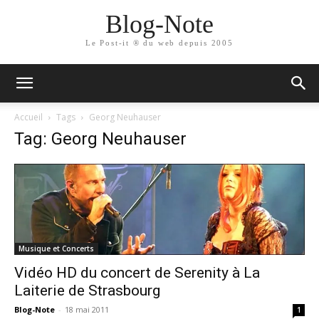
Blog-Note
Le Post-it ® du web depuis 2005
Accueil
Tags
Georg Neuhauser
Tag: Georg Neuhauser
Musique et Concerts
Vidéo HD du concert de Serenity à La
Laiterie de Strasbourg
Blog-Note
-
18 mai 2011
1