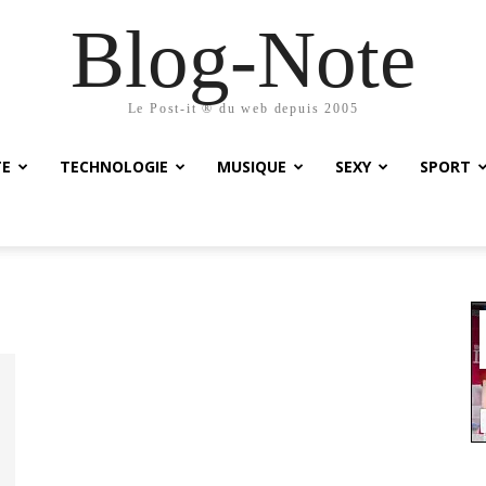
Blog-Note
Le Post-it ® du web depuis 2005
TE
TECHNOLOGIE
MUSIQUE
SEXY
SPORT