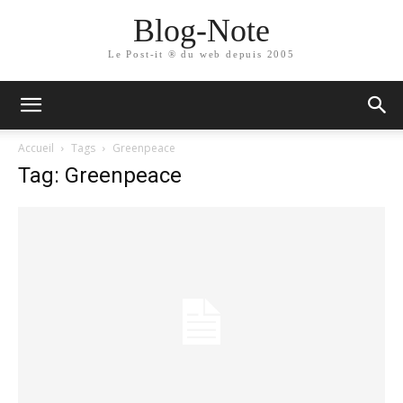
Blog-Note
Le Post-it ® du web depuis 2005
Accueil
Tags
Greenpeace
Tag: Greenpeace