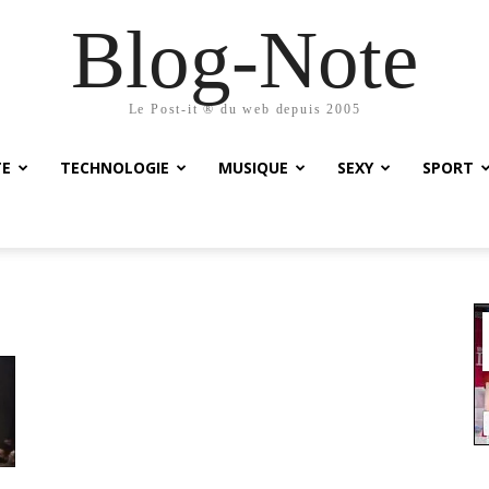
Blog-Note
Le Post-it ® du web depuis 2005
TE
TECHNOLOGIE
MUSIQUE
SEXY
SPORT