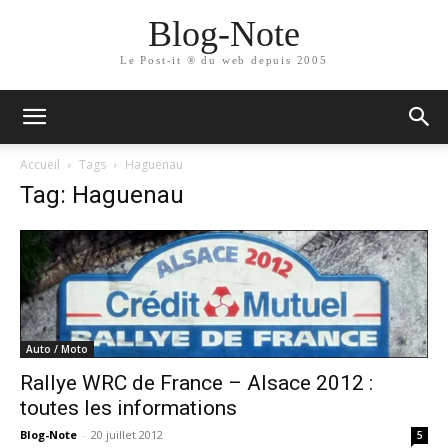
Blog-Note
Le Post-it ® du web depuis 2005
Accueil
Tags
Haguenau
Tag: Haguenau
Auto / Moto
Rallye WRC de France – Alsace 2012 :
toutes les informations
Blog-Note
-
20 juillet 2012
5