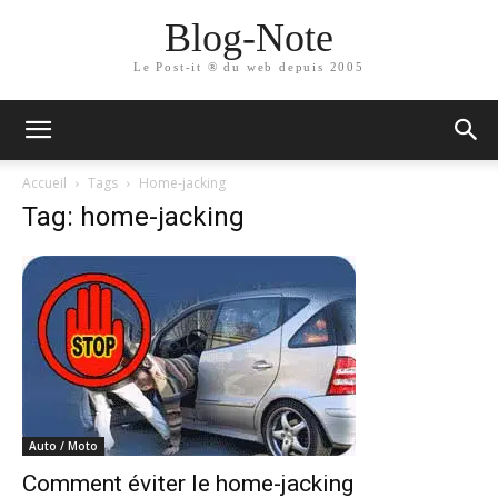
Blog-Note
Le Post-it ® du web depuis 2005
Accueil
Tags
Home-jacking
Tag: home-jacking
Auto / Moto
Comment éviter le home-jacking