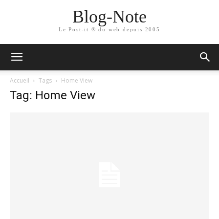
Blog-Note
Le Post-it ® du web depuis 2005
Accueil
Tags
Home View
Tag: Home View