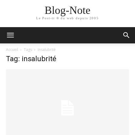
Blog-Note
Le Post-it ® du web depuis 2005
Accueil
Tags
Insalubrité
Tag: insalubrité