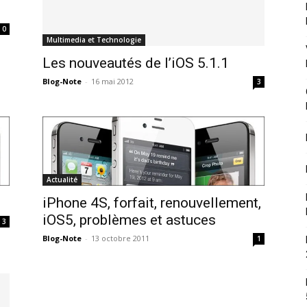
0
Multimedia et Technologie
Les nouveautés de l’iOS 5.1.1
Blog-Note
-
16 mai 2012
3
Actualité
iPhone 4S, forfait, renouvellement,
iOS5, problèmes et astuces
3
Blog-Note
-
13 octobre 2011
1