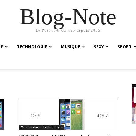
Blog-Note
Le Post-it ® du web depuis 2005
TE
TECHNOLOGIE
MUSIQUE
SEXY
SPORT
Multimedia et Technologie