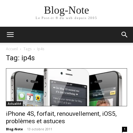
Blog-Note
Le Post-it ® du web depuis 2005
Accueil
Tags
Ip4s
Tag: ip4s
Actualité
iPhone 4S, forfait, renouvellement, iOS5,
problèmes et astuces
Blog-Note
-
13 octobre 2011
1