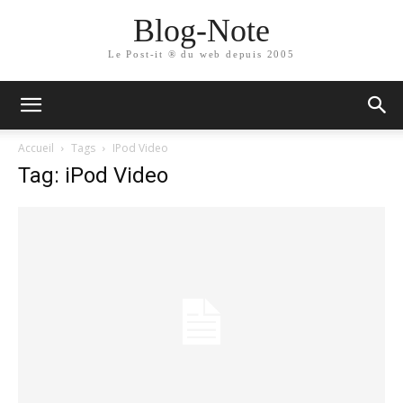
Blog-Note
Le Post-it ® du web depuis 2005
Accueil
Tags
IPod Video
Tag: iPod Video