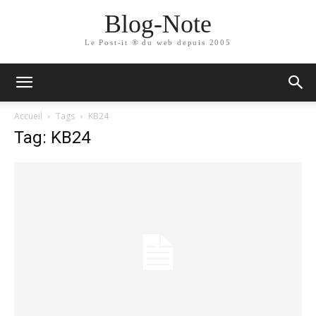
Blog-Note
Le Post-it ® du web depuis 2005
Accueil
Tags
KB24
Tag: KB24