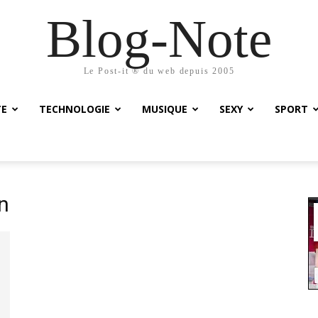
Blog-Note
Le Post-it ® du web depuis 2005
TE
TECHNOLOGIE
MUSIQUE
SEXY
SPORT
n