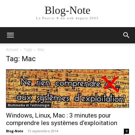
Blog-Note
Le Post-it ® du web depuis 2005
Accueil
Tags
Mac
Tag: Mac
Multimedia et Technologie
Windows, Linux, Mac : 3 minutes pour
comprendre les systèmes d’exploitation
Blog-Note
-
15 septembre 2014
0