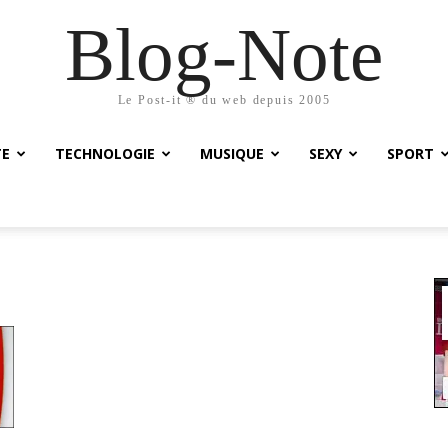
Blog-Note
Le Post-it ® du web depuis 2005
TE
TECHNOLOGIE
MUSIQUE
SEXY
SPORT