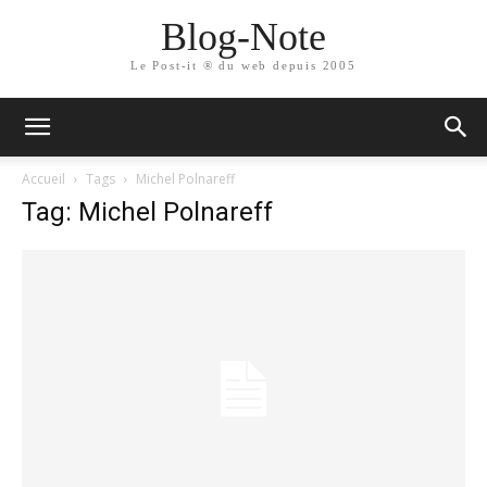
Blog-Note
Le Post-it ® du web depuis 2005
Accueil
Tags
Michel Polnareff
Tag: Michel Polnareff