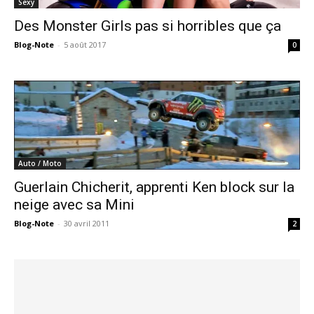
Sexy
Des Monster Girls pas si horribles que ça
Blog-Note
-
5 août 2017
0
Auto / Moto
Guerlain Chicherit, apprenti Ken block sur la
neige avec sa Mini
Blog-Note
-
30 avril 2011
2