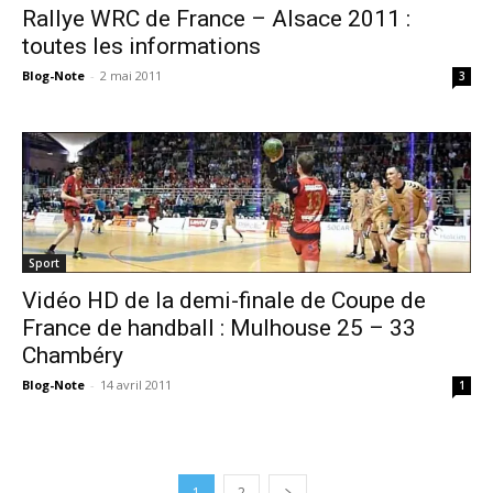
Rallye WRC de France – Alsace 2011 :
toutes les informations
Blog-Note
-
2 mai 2011
3
Sport
Vidéo HD de la demi-finale de Coupe de
France de handball : Mulhouse 25 – 33
Chambéry
Blog-Note
-
14 avril 2011
1
1
2