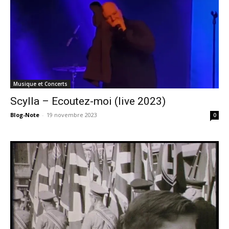
Musique et Concerts
Scylla – Ecoutez-moi (live 2023)
Blog-Note
-
19 novembre 2023
0