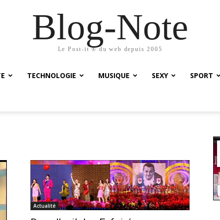
Blog-Note
Le Post-it ® du web depuis 2005
TE
TECHNOLOGIE
MUSIQUE
SEXY
SPORT
Actualité