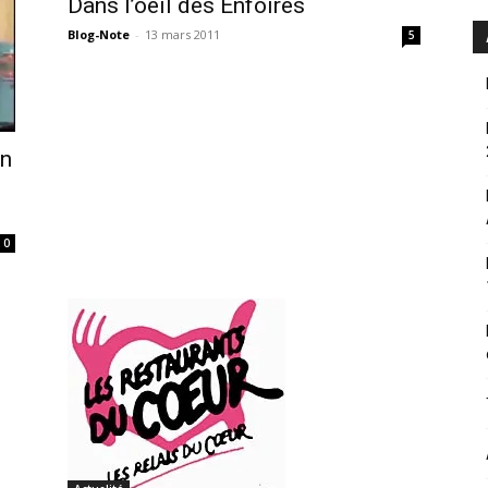
Dans l’oeil des Enfoirés
Blog-Note
-
13 mars 2011
5
on
0