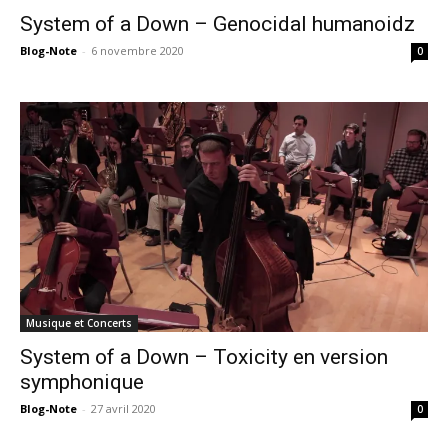
System of a Down – Genocidal humanoidz
Blog-Note
-
6 novembre 2020
0
Musique et Concerts
System of a Down – Toxicity en version
symphonique
Blog-Note
-
27 avril 2020
0