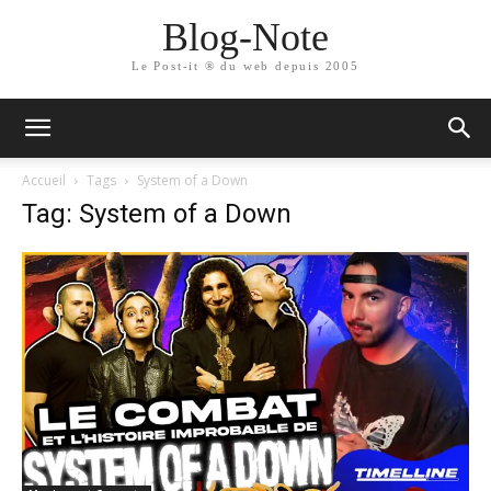
Blog-Note
Le Post-it ® du web depuis 2005
Accueil
Tags
System of a Down
Tag: System of a Down