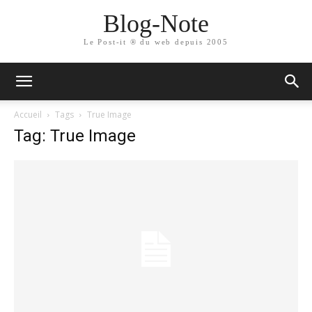
Blog-Note
Le Post-it ® du web depuis 2005
Accueil
Tags
True Image
Tag: True Image