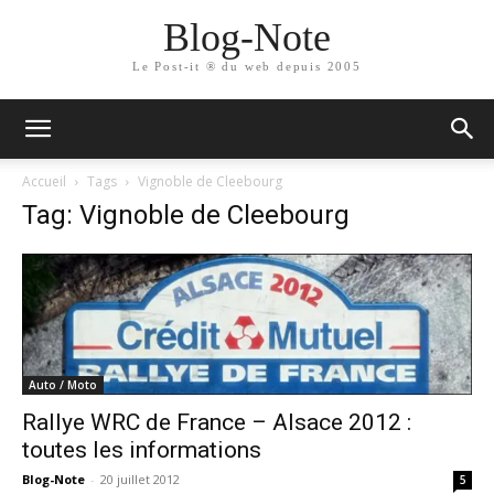
Blog-Note
Le Post-it ® du web depuis 2005
Accueil
Tags
Vignoble de Cleebourg
Tag: Vignoble de Cleebourg
Auto / Moto
Rallye WRC de France – Alsace 2012 :
toutes les informations
Blog-Note
-
20 juillet 2012
5