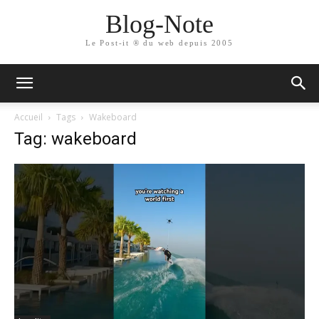
Blog-Note
Le Post-it ® du web depuis 2005
Accueil
Tags
Wakeboard
Tag: wakeboard