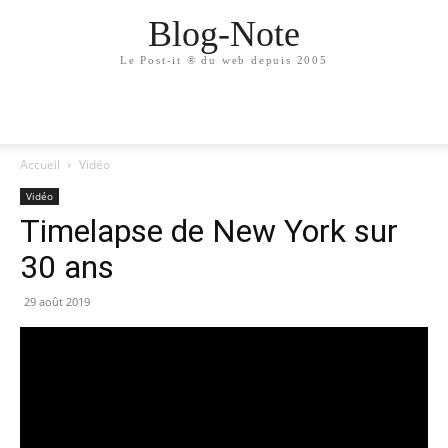
Blog-Note
Le Post-it ® du web depuis 2005
Accueil
Vidéo
Vidéo
Timelapse de New York sur
30 ans
29 août 2019