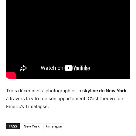
Trois décennies à photographier la
skyline de New York
à travers la vitre de son appartement. C’est l’oeuvre de
Emeric’s Timelapse.
TAGS
New York
timelapse