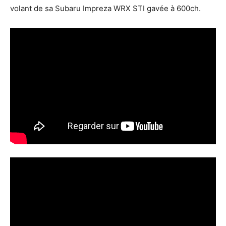
volant de sa Subaru Impreza WRX STI gavée à 600ch.