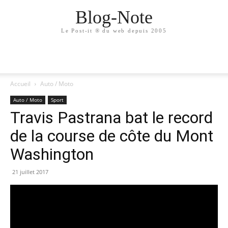
Blog-Note
Le Post-it ® du web depuis 2005
Accueil
Auto / Moto
Auto / Moto
Sport
Travis Pastrana bat le record
de la course de côte du Mont
Washington
21 juillet 2017