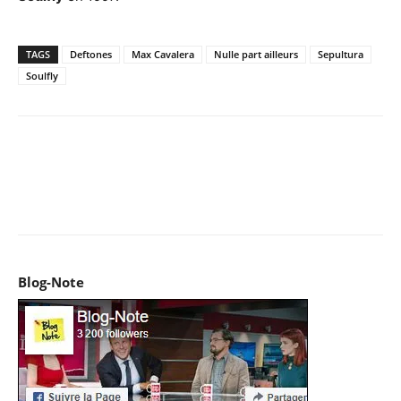
TAGS
Deftones
Max Cavalera
Nulle part ailleurs
Sepultura
Soulfly
Facebook
X
Pinterest
WhatsApp
Email
I
Blog-Note