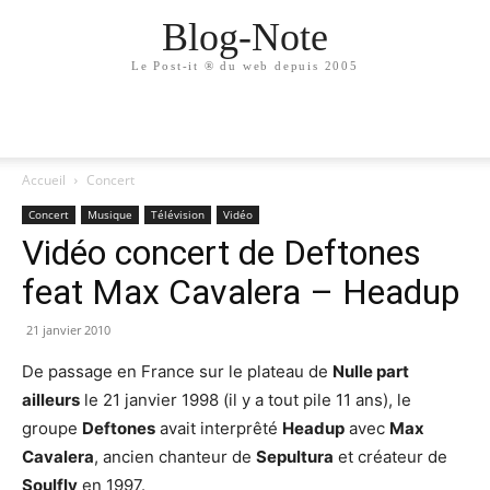
Blog-Note
Le Post-it ® du web depuis 2005
Accueil
Concert
Concert
Musique
Télévision
Vidéo
Vidéo concert de Deftones
feat Max Cavalera – Headup
21 janvier 2010
De passage en France sur le plateau de
Nulle part
ailleurs
le 21 janvier 1998 (il y a tout pile 11 ans), le
groupe
Deftones
avait interprêté
Headup
avec
Max
Cavalera
, ancien chanteur de
Sepultura
et créateur de
Soulfly
en 1997.