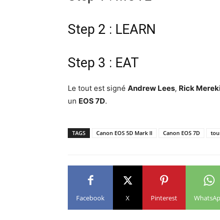
Step 2 : LEARN
Step 3 : EAT
Le tout est signé
Andrew Lees
,
Rick Merek
un
EOS 7D
.
TAGS
Canon EOS 5D Mark II
Canon EOS 7D
tou
Facebook
X
Pinterest
WhatsA