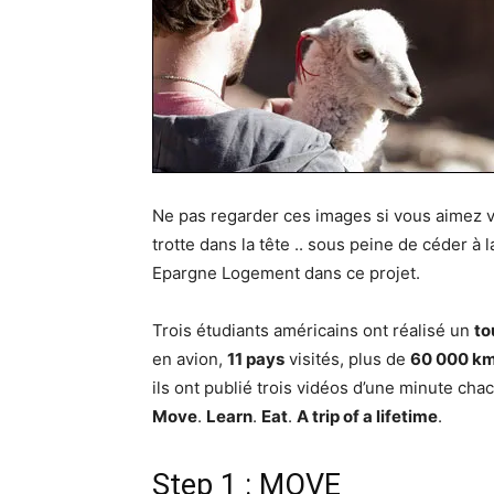
Ne pas regarder ces images si vous aimez v
trotte dans la tête .. sous peine de céder à l
Epargne Logement dans ce projet.
Trois étudiants américains ont réalisé un
to
en avion,
11 pays
visités, plus de
60 000 k
ils ont publié trois vidéos d’une minute cha
Move
.
Learn
.
Eat
.
A trip of a lifetime
.
Step 1 : MOVE