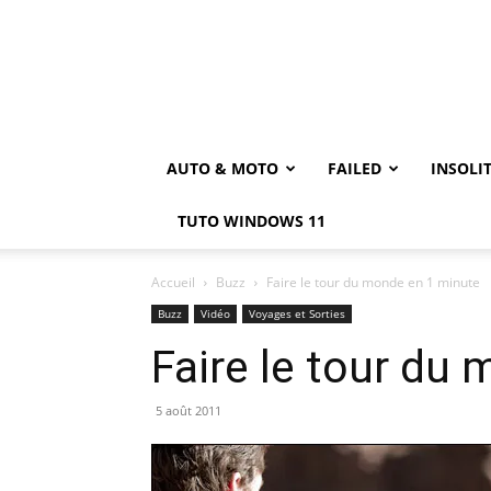
AUTO & MOTO
FAILED
INSOLI
TUTO WINDOWS 11
Accueil
Buzz
Faire le tour du monde en 1 minute
Buzz
Vidéo
Voyages et Sorties
Faire le tour du
5 août 2011