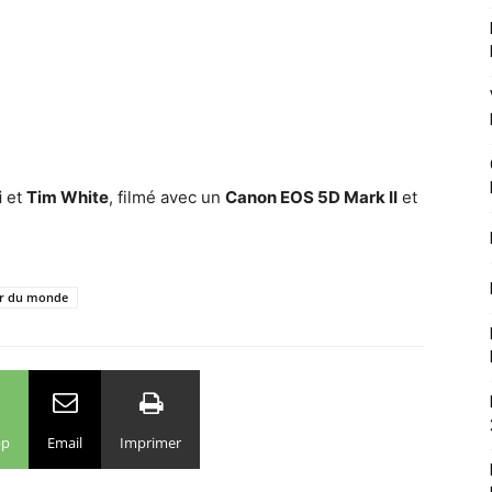
i
et
Tim White
, filmé avec un
Canon EOS 5D Mark II
et
r du monde
pp
Email
Imprimer