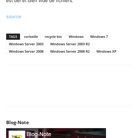
est bel et bien vide de fichiers.
source
TAGS
corbeille
recycle bin
Windows
Windows 7
Windows Server 2003
Windows Server 2003 R2
Windows Server 2008
Windows Server 2008 R2
Windows XP
Facebook
X
Pinterest
WhatsApp
Email
I
Blog-Note