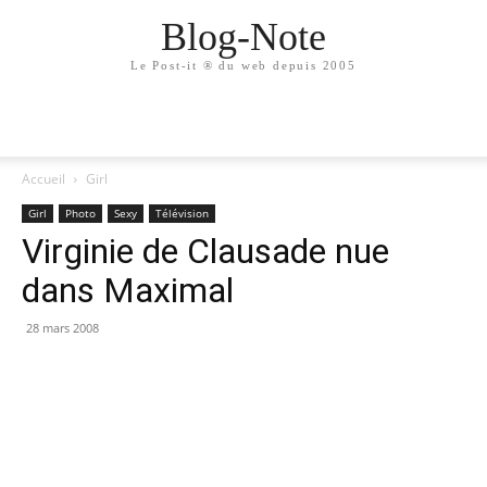
Blog-Note
Le Post-it ® du web depuis 2005
Accueil
Girl
Girl
Photo
Sexy
Télévision
Virginie de Clausade nue
dans Maximal
28 mars 2008