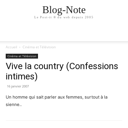
Blog-Note
Le Post-it ® du web depuis 2005
Accueil
Cinéma et Télévision
Cinéma et Télévision
Vive la country (Confessions
intimes)
16 janvier 2007
Un homme qui sait parler aux femmes, surtout à la
sienne..