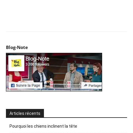
Facebook
X
Pinterest
WhatsApp
Email
I
Blog-Note
Articles récents
Pourquoi les chiens inclinent la tête