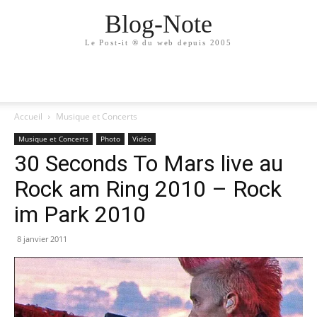
Blog-Note
Le Post-it ® du web depuis 2005
Accueil
Musique et Concerts
Musique et Concerts
Photo
Vidéo
30 Seconds To Mars live au
Rock am Ring 2010 – Rock
im Park 2010
8 janvier 2011