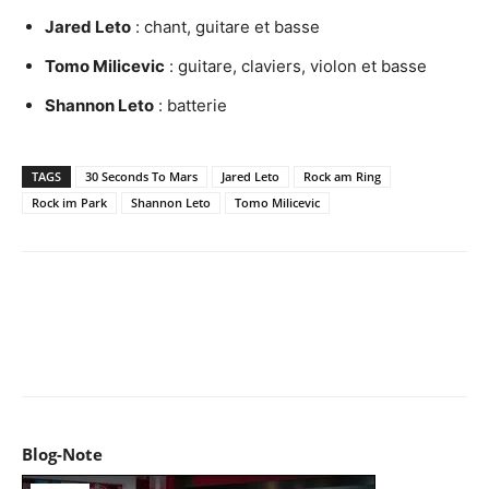
Jared Leto
: chant, guitare et basse
Tomo Milicevic
: guitare, claviers, violon et basse
Shannon Leto
: batterie
TAGS
30 Seconds To Mars
Jared Leto
Rock am Ring
Rock im Park
Shannon Leto
Tomo Milicevic
Facebook
X
Pinterest
WhatsApp
Email
I
Blog-Note