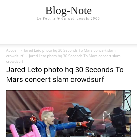
Blog-Note
Le Post-it ® du web depuis 2005
Accueil
Jared Leto photo hq 30 Seconds To Mars concert slam
crowdsurf
Jared Leto photo hq 30 Seconds To Mars concert slam
crowdsurf
Jared Leto photo hq 30 Seconds To
Mars concert slam crowdsurf