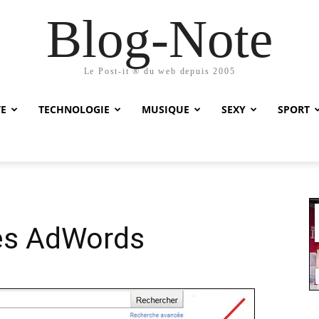
Blog-Note
Le Post-it ® du web depuis 2005
TE
TECHNOLOGIE
MUSIQUE
SEXY
SPORT
 ses AdWords