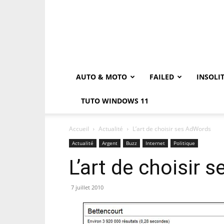
AUTO & MOTO
FAILED
INSOLI
TUTO WINDOWS 11
Accueil
Actualité
L’art de choisir ses AdWords
Actualité
Argent
Buzz
Internet
Politique
L’art de choisir
7 juillet 2010