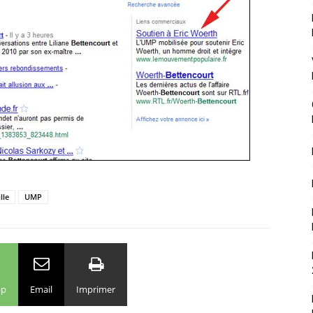
lle
UMP
pp
Email
Imprimer