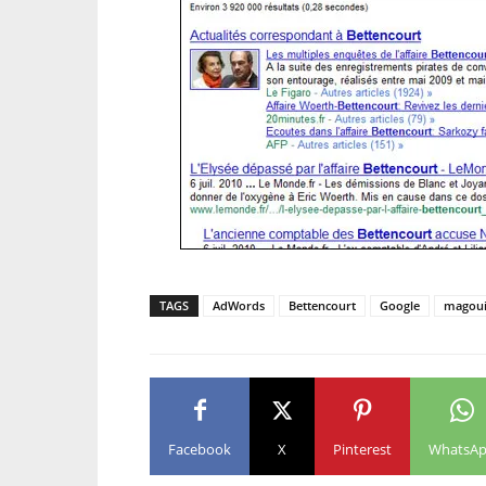
TAGS
AdWords
Bettencourt
Google
magoui
Facebook
X
Pinterest
WhatsA