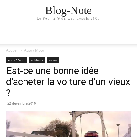
Blog-Note
Le Post-it ® du web depuis 2005
Accueil
Auto / Moto
Auto / Moto
Publicité
Vidéo
Est-ce une bonne idée
d’acheter la voiture d’un vieux
?
22 décembre 2010