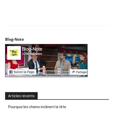
Facebook
X
Pinterest
WhatsApp
Email
I
Blog-Note
Articles récents
Pourquoi les chiens inclinent la tête