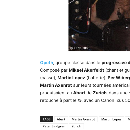
Opeth
, groupe classé dans le
progressive 
Composé par
Mikael Akerfeldt
(chant et gu
(basse),
Martin Lopez
(batterie),
Per Wiber
Martin Axenrot
sur leurs tournées américai
produisaient au
Abart
de
Zurich
, dans une 
retouche à part le ©, avec un Canon Ixus 50
TAGS
Abart
Martin Axenrot
Martin Lopez
M
Peter Lindgren
Zurich