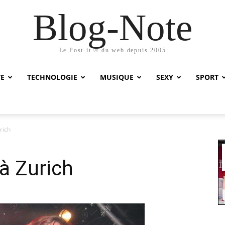
Blog-Note
Le Post-it ® du web depuis 2005
TE
TECHNOLOGIE
MUSIQUE
SEXY
SPORT
rich
à Zurich