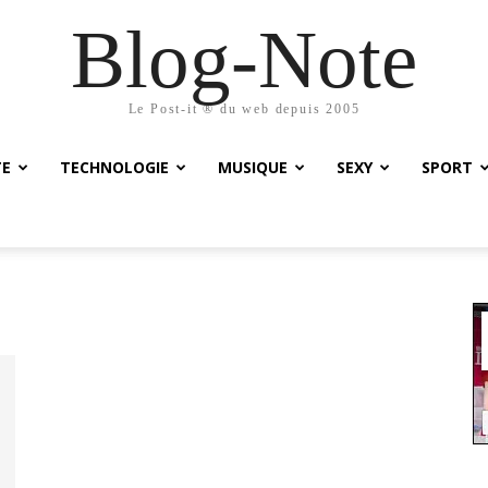
Blog-Note
Le Post-it ® du web depuis 2005
TE
TECHNOLOGIE
MUSIQUE
SEXY
SPORT