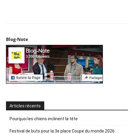
Facebook
X
Pinterest
WhatsApp
Email
I
Blog-Note
Articles récents
Pourquoi les chiens inclinent la tête
Festival de buts pour la 3e place Coupe du monde 2026 :