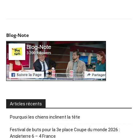
Facebook
X
Pinterest
WhatsApp
Email
I
Blog-Note
Articles récents
Pourquoi les chiens inclinent la tête
Festival de buts pour la 3e place Coupe du monde 2026 :
Angleterre 6 – 4 France