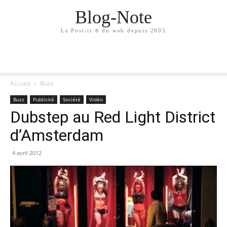
Blog-Note
Le Post-it ® du web depuis 2005
Accueil
Buzz
Buzz
Publicité
Société
Vidéo
Dubstep au Red Light District
d’Amsterdam
4 avril 2012