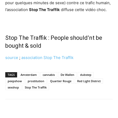
pour quelques minutes de sexe) contre ce trafic humain,
l’association
Stop The Traffik
diffuse cette vidéo choc.
Stop The Traffik : People should’nt be
bought & sold
source
;
association Stop The Traffik
TAGS
Amsterdam
cannabis
De Wallen
dubstep
peepshow
prostitution
Quartier Rouge
Red Light District
sexshop
Stop The Traffik