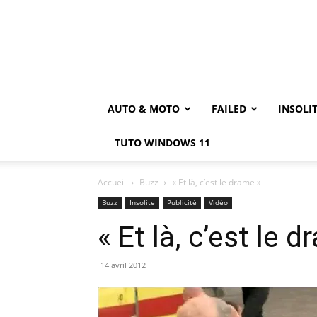
AUTO & MOTO
FAILED
INSOLI
TUTO WINDOWS 11
Accueil
Buzz
« Et là, c’est le drame »
Buzz
Insolite
Publicité
Vidéo
« Et là, c’est le 
14 avril 2012