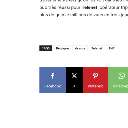
pub très réussi pour
Telenet
, opérateur tri
plus de quinze millions de vues en trois jou
TAGS
Belgique
drame
Telenet
TNT
Facebook
X
Pinterest
WhatsA