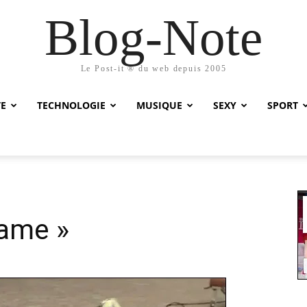
Blog-Note
Le Post-it ® du web depuis 2005
TE
TECHNOLOGIE
MUSIQUE
SEXY
SPORT
drame »