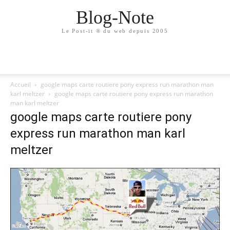
Blog-Note
Le Post-it ® du web depuis 2005
Accueil
google maps carte routiere pony express run marathon man
karl meltzer
google maps carte routiere pony express run marathon
man karl meltzer
google maps carte routiere pony
express run marathon man karl
meltzer