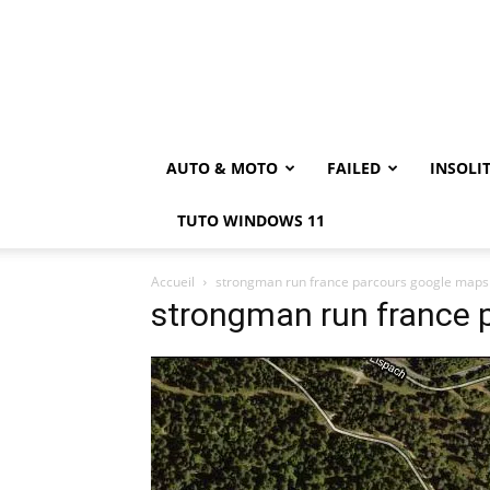
AUTO & MOTO
FAILED
INSOLI
TUTO WINDOWS 11
Accueil
strongman run france parcours google maps
strongman run france 