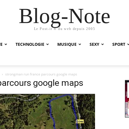
Blog-Note
Le Post-it ® du web depuis 2005
TE
TECHNOLOGIE
MUSIQUE
SEXY
SPORT
strongman run france parcours google maps
parcours google maps