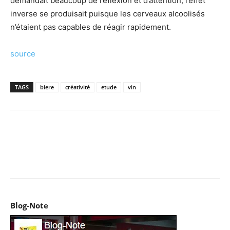
demandait beaucoup de réflexion et d’attention, l’effet
inverse se produisait puisque les cerveaux alcoolisés
n’étaient pas capables de réagir rapidement.
source
TAGS
biere
créativité
etude
vin
Facebook
X
Pinterest
WhatsApp
Email
I
Blog-Note