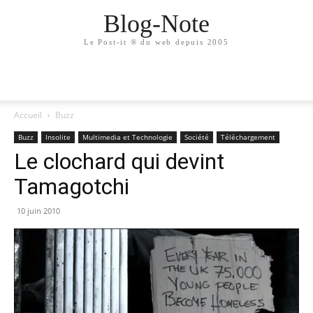
Blog-Note
Le Post-it ® du web depuis 2005
Accueil
Buzz
Buzz
Insolite
Multimedia et Technologie
Société
Téléchargement
Le clochard qui devint
Tamagotchi
10 juin 2010