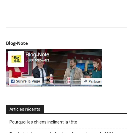
Facebook
X
Pinterest
WhatsApp
Email
I
Blog-Note
Articles récents
Pourquoi les chiens inclinent la tête