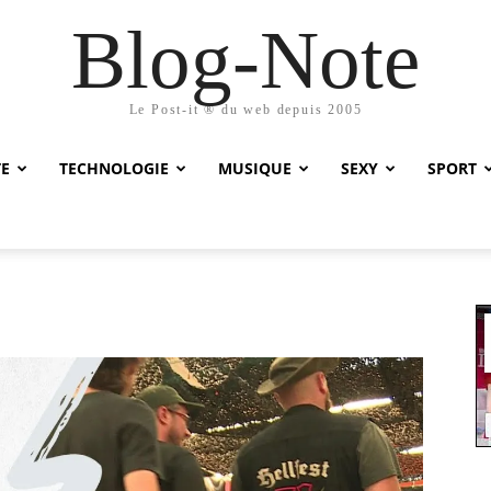
Blog-Note
Le Post-it ® du web depuis 2005
TE
TECHNOLOGIE
MUSIQUE
SEXY
SPORT