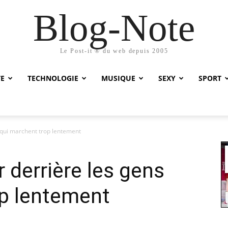
Blog-Note
Le Post-it ® du web depuis 2005
TE
TECHNOLOGIE
MUSIQUE
SEXY
SPORT
s qui marchent trop lentement
r derrière les gens
op lentement