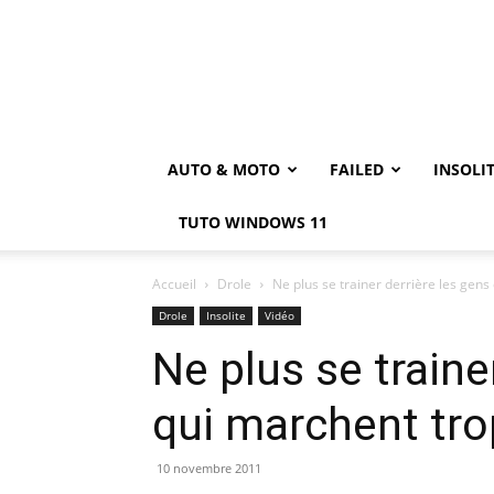
AUTO & MOTO
FAILED
INSOLI
TUTO WINDOWS 11
Accueil
Drole
Ne plus se trainer derrière les gen
Drole
Insolite
Vidéo
Ne plus se traine
qui marchent tr
10 novembre 2011