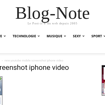
Blog-Note
Le Post-it ® du web depuis 2005
TE
TECHNOLOGIE
MUSIQUE
SEXY
SPORT
new youtube mobile screenshot iphone video
reenshot iphone video