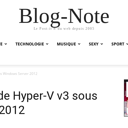
Blog-Note
Le Post-it ® du web depuis 2005
TE
TECHNOLOGIE
MUSIQUE
SEXY
SPORT
us Windows Server 2012
de Hyper-V v3 sous
 2012