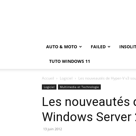
AUTO & MOTO
FAILED
INSOLI
TUTO WINDOWS 11
Accueil
Logiciel
Les nouveautés de Hyper-V v3 so
Logiciel
Multimedia et Technologie
Les nouveautés 
Windows Server
13 juin 2012