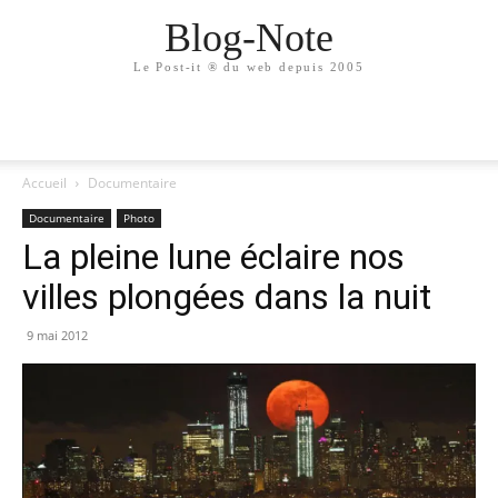
Blog-Note
Le Post-it ® du web depuis 2005
Accueil
Documentaire
Documentaire
Photo
La pleine lune éclaire nos
villes plongées dans la nuit
9 mai 2012